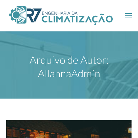
Arquivo de Autor:
AllannaAdmin